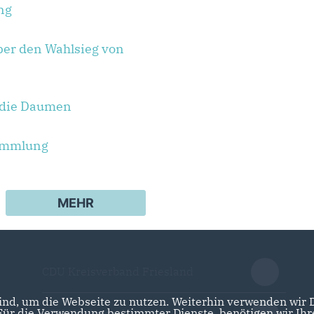
ng
über den Wahlsieg von
s die Daumen
ammlung
MEHR
CDU Kreisverband Friesland
nd, um die Webseite zu nutzen. Weiterhin verwenden wir Di
r die Verwendung bestimmter Dienste, benötigen wir Ihre 
CDU Niedersachsen