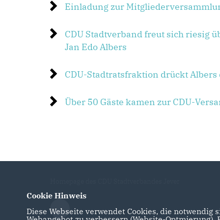
Einladung zur Mitgliederversammlu
CDU Stadtverband freut sich riesig 
Jan Edo Albers
CDU-Stadtratsfraktion drückt Alber
Über 50 Gäste kamen zur CDU-Vers
Homepage des CDU Stadtverbandes Jever
Cookie Hinweis
Diese Webseite verwendet Cookies, die notwendig si
Webangebot zu verbessern (Website-Optmierung). Fü