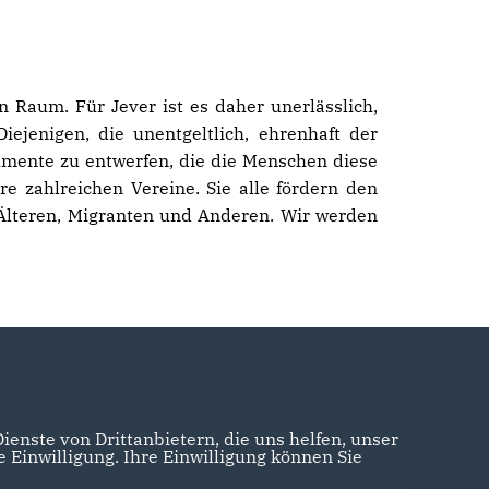
n Raum. Für Jever ist es daher unerlässlich,
jenigen, die unentgeltlich, ehrenhaft der
trumente zu entwerfen, die die Menschen diese
e zahlreichen Vereine. Sie alle fördern den
 Älteren, Migranten und Anderen. Wir werden
enste von Drittanbietern, die uns helfen, unser
Einwilligung. Ihre Einwilligung können Sie