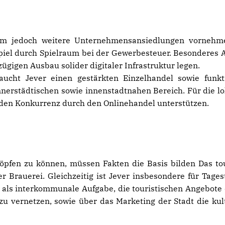
. Um jedoch weitere Unternehmensansiedlungen vornehm
iel durch Spielraum bei der Gewerbesteuer. Besonderes A
gigen Ausbau solider digitaler Infrastruktur legen.
ucht Jever einen gestärkten Einzelhandel sowie funk
nnerstädtischen sowie innenstadtnahen Bereich. Für die l
nden Konkurrenz durch den Onlinehandel unterstützen.
öpfen zu können, müssen Fakten die Basis bilden Das tou
er Brauerei. Gleichzeitig ist Jever insbesondere für Tage
 als interkommunale Aufgabe, die touristischen Angebote
zu vernetzen, sowie über das Marketing der Stadt die kul