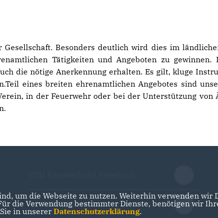
 Gesellschaft. Besonders deutlich wird dies im ländliche
enamtlichen Tätigkeiten und Angeboten zu gewinnen. Die
auch die nötige Anerkennung erhalten. Es gilt, kluge Ins
.Teil eines breiten ehrenamtlichen Angebotes sind unser
erein, in der Feuerwehr oder bei der Unterstützung von
n.
CDU Kreisverband Friesland
nd, um die Webseite zu nutzen. Weiterhin verwenden wir Di
r die Verwendung bestimmter Dienste, benötigen wir Ihre 
CDU Niedersachsen
 Sie in unserer
Datenschutzerklärung
.