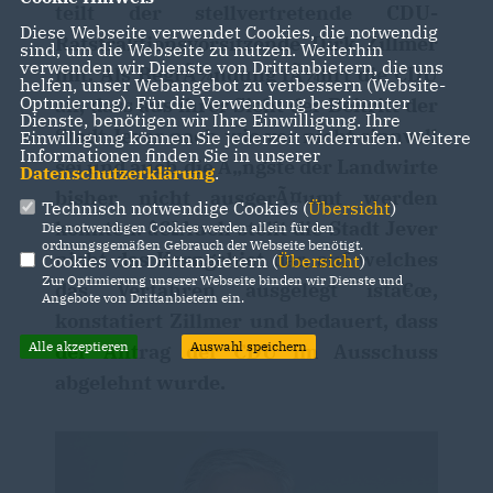
teilt der stellvertretende CDU-
Diese Webseite verwendet Cookies, die notwendig
Ratsfraktionsvorsitzende Dirk Zillmer
sind, um die Webseite zu nutzen. Weiterhin
verwenden wir Dienste von Drittanbietern, die uns
mit. Als BegrÃ¼ndung fÃ¼hrt die CDU
helfen, unser Webangebot zu verbessern (Website-
Optmierung). Für die Verwendung bestimmter
an, dass aus ihrer Sicht der Beitritt der
Dienste, benötigen wir Ihre Einwilligung. Ihre
Stadt Jever nach wie vor nicht sinnvoll
Einwilligung können Sie jederzeit widerrufen. Weitere
Informationen finden Sie in unserer
sei und auch die Ã„ngste der Landwirte
Datenschutzerklärung
.
bisher nicht ausgerÃ¤umt werden
Technisch notwendige Cookies (
Übersicht
)
konnten. â€žAuch stellt die Stadt Jever
Die notwendigen Cookies werden allein für den
ordnungsgemäßen Gebrauch der Webseite benötigt.
nicht das Kerngebiet dar, auf welches
Cookies von Drittanbietern (
Übersicht
)
Zur Optimierung unserer Webseite binden wir Dienste und
das Verfahren ausgelegt istâ€œ,
Angebote von Drittanbietern ein.
konstatiert Zillmer und bedauert, dass
Alle akzeptieren
Auswahl speichern
der Antrag der CDU im Ausschuss
abgelehnt wurde.