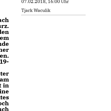
07.02.2018, 16:00 Uhr
Tjark Waculik
ach
rz.
den
nem
nde
ner
en.
19-
ter
 am
 in
ine
tes
och
uch