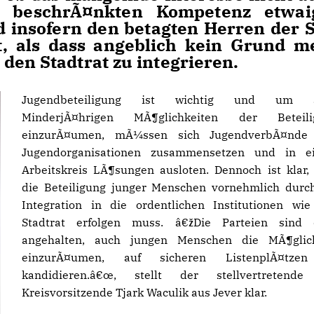
r beschrÃ¤nkten Kompetenz etwai
 insofern den betagten Herren der 
rt, als dass angeblich kein Grund m
den Stadtrat zu integrieren.
Jugendbeteiligung ist wichtig und um 
MinderjÃ¤hrigen MÃ¶glichkeiten der Beteili
einzurÃ¤umen, mÃ¼ssen sich JugendverbÃ¤nde
Jugendorganisationen zusammensetzen und in e
Arbeitskreis LÃ¶sungen ausloten. Dennoch ist klar,
die Beteiligung junger Menschen vornehmlich durc
Integration in die ordentlichen Institutionen wi
Stadtrat erfolgen muss. â€žDie Parteien sind 
angehalten, auch jungen Menschen die MÃ¶glich
einzurÃ¤umen, auf sicheren ListenplÃ¤tze
kandidieren.â€œ, stellt der stellvertretende
Kreisvorsitzende Tjark Waculik aus Jever klar.